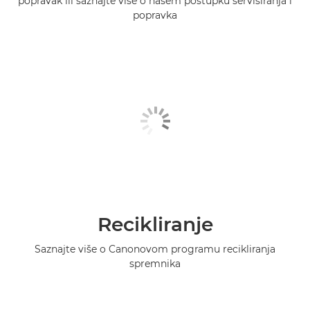
popravak ili saznajte više o našem postupku servisiranja i
popravka
Recikliranje
Saznajte više o Canonovom programu recikliranja
spremnika