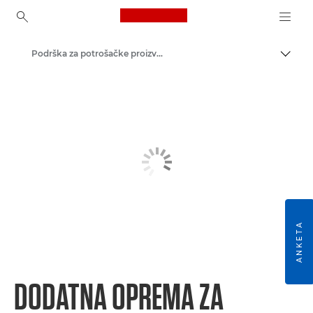
Canon Logo, back to ho
Podrška za potrošačke proizvode
Uklju
Canon
ANKETA
DODATNA OPREMA ZA