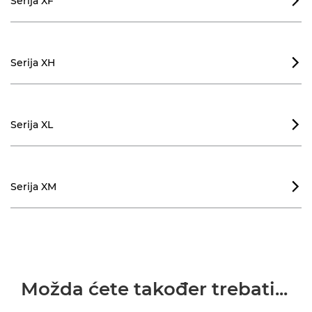
Serija XF

Serija XH

Serija XL

Serija XM

Možda ćete također trebati...