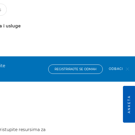
a i usluge
ite
ODBACI
REGISTRIRAJTE SE ODMAH
ANKETA
ristupite resursima za