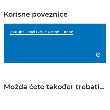
Korisne poveznice
YouTube kanal tvrtke Canon Europe

Možda ćete također trebati...