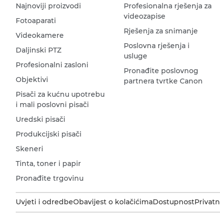
Najnoviji proizvodi
Profesionalna rješenja za
videozapise
Fotoaparati
Rješenja za snimanje
Videokamere
Poslovna rješenja i
Daljinski PTZ
usluge
Profesionalni zasloni
Pronađite poslovnog
Objektivi
partnera tvrtke Canon
Pisači za kućnu upotrebu
i mali poslovni pisači
Uredski pisači
Produkcijski pisači
Skeneri
Tinta, toner i papir
Pronađite trgovinu
Uvjeti i odredbe
Obavijest o kolačićima
Dostupnost
Privatn