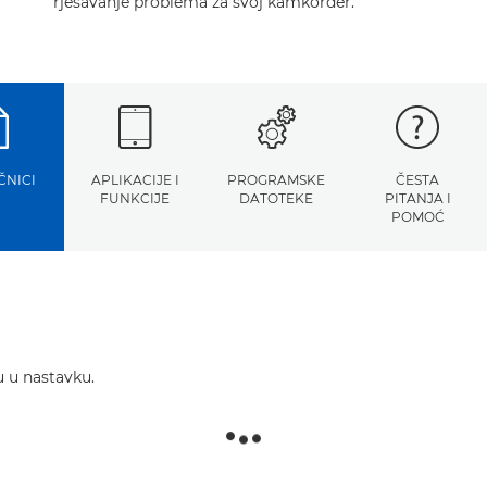
rješavanje problema za svoj kamkorder.
ČNICI
APLIKACIJE I
PROGRAMSKE
ČESTA
FUNKCIJE
DATOTEKE
PITANJA I
POMOĆ
u u nastavku.