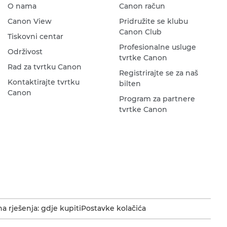
O nama
Canon račun
Canon View
Pridružite se klubu
Canon Club
Tiskovni centar
Profesionalne usluge
Održivost
tvrtke Canon
Rad za tvrtku Canon
Registrirajte se za naš
Kontaktirajte tvrtku
bilten
Canon
Program za partnere
tvrtke Canon
a rješenja: gdje kupiti
Postavke kolačića