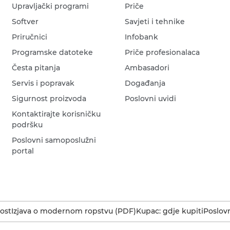
Upravljački programi
Priče
Softver
Savjeti i tehnike
Priručnici
Infobank
Programske datoteke
Priče profesionalaca
Česta pitanja
Ambasadori
Servis i popravak
Događanja
Sigurnost proizvoda
Poslovni uvidi
Kontaktirajte korisničku
podršku
Poslovni samoposlužni
portal
ost
Izjava o modernom ropstvu (PDF)
Kupac: gdje kupiti
Poslovn