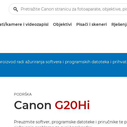
ti/kamere i videozapisi
Objektivi
Pisači i skeneri
Rješenj
 proizvod radi ažuriranja softvera i programskih datoteka i prihvat
PODRŠKA
Canon
G20Hi
Preuzmite softver, programske datoteke i priručnike te p