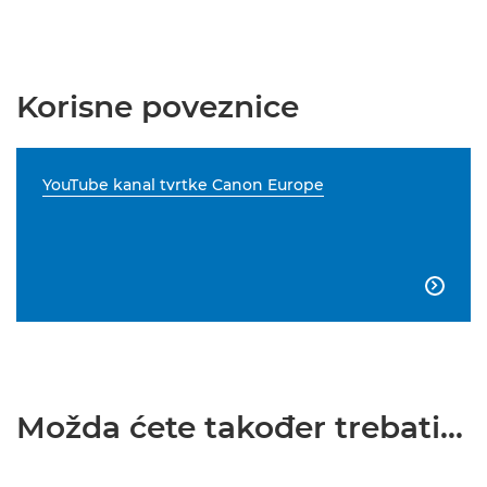
Korisne poveznice
YouTube kanal tvrtke Canon Europe

Možda ćete također trebati...