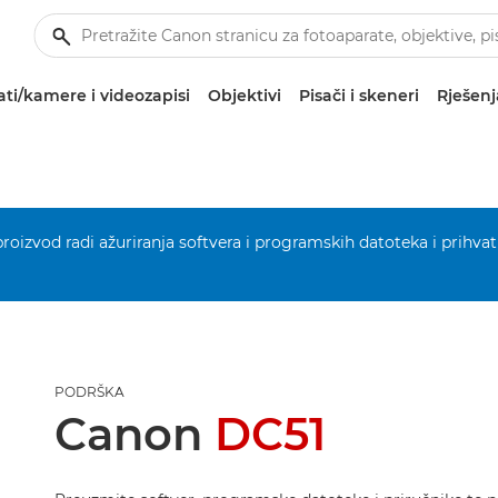
ti/kamere i videozapisi
Objektivi
Pisači i skeneri
Rješenj
 proizvod radi ažuriranja softvera i programskih datoteka i prihvat
PODRŠKA
Canon
DC51