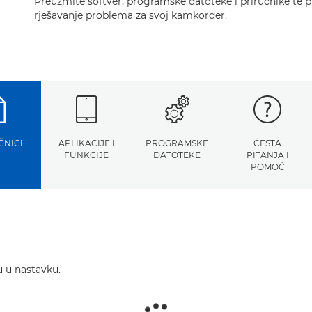
Preuzmite softver, programske datoteke i priručnike te p
rješavanje problema za svoj kamkorder.
ČNICI
APLIKACIJE I
PROGRAMSKE
ČESTA
FUNKCIJE
DATOTEKE
PITANJA I
POMOĆ
u u nastavku.