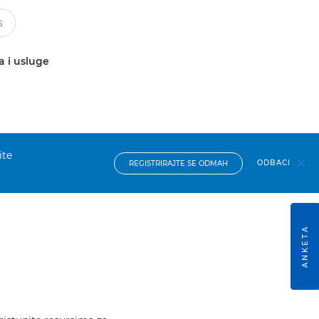
a i usluge
ite
ODBACI
REGISTRIRAJTE SE ODMAH
ANKETA