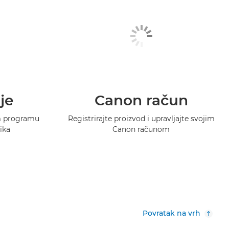
je
Canon račun
m programu
Registrirajte proizvod i upravljajte svojim
ika
Canon računom
Povratak na vrh