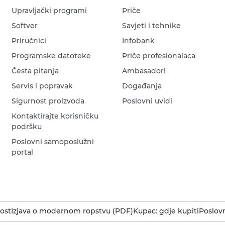
Upravljački programi
Priče
Softver
Savjeti i tehnike
Priručnici
Infobank
Programske datoteke
Priče profesionalaca
Česta pitanja
Ambasadori
Servis i popravak
Događanja
Sigurnost proizvoda
Poslovni uvidi
Kontaktirajte korisničku
podršku
Poslovni samoposlužni
portal
ost
Izjava o modernom ropstvu (PDF)
Kupac: gdje kupiti
Poslovn