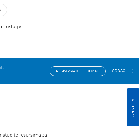
a i usluge
ite
ODBACI
REGISTRIRAJTE SE ODMAH
ANKETA
ristupite resursima za