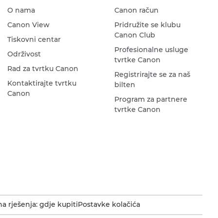
O nama
Canon račun
Canon View
Pridružite se klubu
Canon Club
Tiskovni centar
Profesionalne usluge
Održivost
tvrtke Canon
Rad za tvrtku Canon
Registrirajte se za naš
Kontaktirajte tvrtku
bilten
Canon
Program za partnere
tvrtke Canon
a rješenja: gdje kupiti
Postavke kolačića