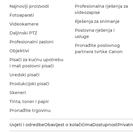
Najnoviji proizvodi
Profesionalna rješenja za
videozapise
Fotoaparati
Rješenja za snimanje
Videokamere
Poslovna rješenja i
Daljinski PTZ
usluge
Profesionalni zasloni
Pronađite poslovnog
Objektivi
partnera tvrtke Canon
Pisači za kućnu upotrebu
i mali poslovni pisači
Uredski pisači
Produkcijski pisači
Skeneri
Tinta, toner i papir
Pronađite trgovinu
Uvjeti i odredbe
Obavijest o kolačićima
Dostupnost
Privatn