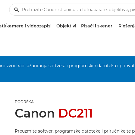
ti/kamere i videozapisi
Objektivi
Pisači i skeneri
Rješenj
 proizvod radi ažuriranja softvera i programskih datoteka i prihvat
PODRŠKA
Canon
DC211
Preuzmite softver, programske datoteke i priručnike te p