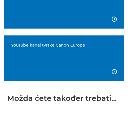

YouTube kanal tvrtke Canon Europe

Možda ćete također trebati...