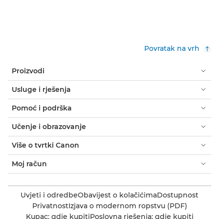
Povratak na vrh
Proizvodi
Usluge i rješenja
Pomoć i podrška
Učenje i obrazovanje
Više o tvrtki Canon
Moj račun
Uvjeti i odredbe
Obavijest o kolačićima
Dostupnost
Privatnost
Izjava o modernom ropstvu (PDF)
Kupac: gdje kupiti
Poslovna rješenja: gdje kupiti