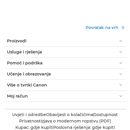
Povratak na vrh
Proizvodi
Usluge i rješenja
Pomoć i podrška
Učenje i obrazovanje
Više o tvrtki Canon
Moj račun
Uvjeti i odredbe
Obavijest o kolačićima
Dostupnost
Privatnost
Izjava o modernom ropstvu (PDF)
Kupac: gdje kupiti
Poslovna rješenja: gdje kupiti