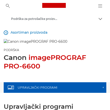
Canon Logo, back to ho
Podrška za potrošačke proizvode
Uklju
Canon
Asortiman proizvoda

PODRŠKA
Canon
imagePROGRAF
PRO-6600
UPRAVLJAČKI PROGRAMI
+
Upravljački programi