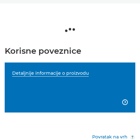
Korisne poveznice
Detaljnije informacije o proizvodu

Povratak na vrh