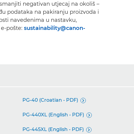
 smanjiti negativan utjecaj na okoliš –
eđu podataka na pakiranju proizvoda i
nosti navedenima u nastavku,
 e-pošte:
sustainability@canon-
PG-40 (Croatian - PDF)

PG-440XL (English - PDF)

PG-445XL (English - PDF)
