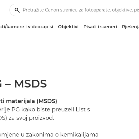
ti/kamere i videozapisi
Objektivi
Pisači i skeneri
Rješenj
G – MSDS
ti materijala (MSDS)
ije PG kako biste preuzeli List s
S) za svoj proizvod.
romjene u zakonima o kemikalijama