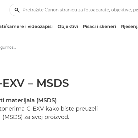
ti/kamere i videozapisi
Objektivi
Pisači i skeneri
Rješenj
Listovi s podacima o sigurnosti materijala
C-EXV – MSDS
ti materijala (MSDS)
 tonerima C-EXV kako biste preuzeli
a (MSDS) za svoj proizvod.