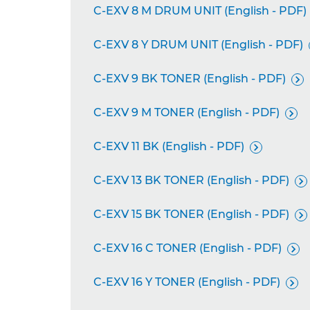
C-EXV 8 M DRUM UNIT (English - PDF)
C-EXV 8 Y DRUM UNIT (English - PDF)
C-EXV 9 BK TONER (English - PDF)

C-EXV 9 M TONER (English - PDF)

C-EXV 11 BK (English - PDF)

C-EXV 13 BK TONER (English - PDF)

C-EXV 15 BK TONER (English - PDF)

C-EXV 16 C TONER (English - PDF)

C-EXV 16 Y TONER (English - PDF)
