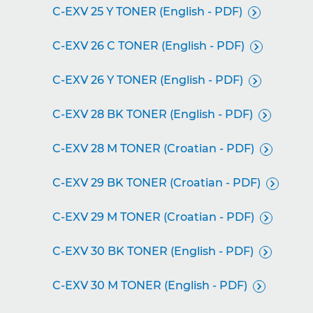
C-EXV 25 Y TONER (English - PDF)

C-EXV 26 C TONER (English - PDF)

C-EXV 26 Y TONER (English - PDF)

C-EXV 28 BK TONER (English - PDF)

C-EXV 28 M TONER (Croatian - PDF)

C-EXV 29 BK TONER (Croatian - PDF)

C-EXV 29 M TONER (Croatian - PDF)

C-EXV 30 BK TONER (English - PDF)

C-EXV 30 M TONER (English - PDF)
