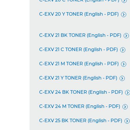

C-EXV 20 Y TONER (English - PDF)

C-EXV 21 BK TONER (English - PDF)

C-EXV 21 C TONER (English - PDF)

C-EXV 21 M TONER (English - PDF)

C-EXV 21 Y TONER (English - PDF)

C-EXV 24 BK TONER (English - PDF)

C-EXV 24 M TONER (English - PDF)

C-EXV 25 BK TONER (English - PDF)
