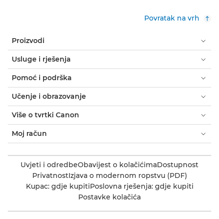
Povratak na vrh
Proizvodi
Usluge i rješenja
Pomoć i podrška
Učenje i obrazovanje
Više o tvrtki Canon
Moj račun
Uvjeti i odredbe
Obavijest o kolačićima
Dostupnost
Privatnost
Izjava o modernom ropstvu (PDF)
Kupac: gdje kupiti
Poslovna rješenja: gdje kupiti
Postavke kolačića