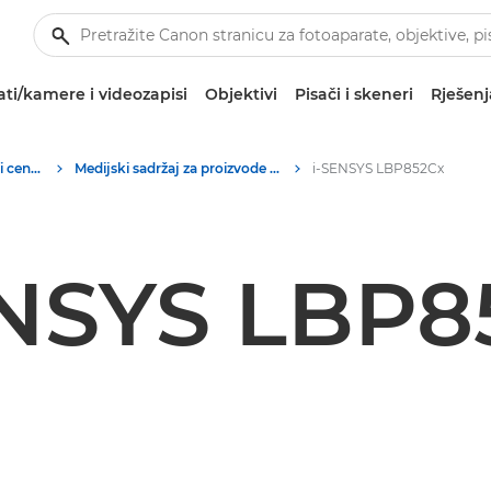
ti/kamere i videozapisi
Objektivi
Pisači i skeneri
Rješenj
Slika proizvoda – tiskovni centar tvrtke Canon
Medijski sadržaj za proizvode za uredsko ispisivanje – tiskovni centar tvrtke Canon
i-SENSYS LBP852Cx
ENSYS LBP8