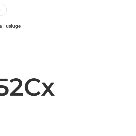
a i usluge
52Cx