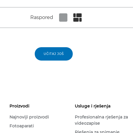
Raspored
Set tiled view
Set masonry view
UČITAJ JOŠ
Proizvodi
Usluge i rješenja
Najnoviji proizvodi
Profesionalna rješenja za
videozapise
Fotoaparati
Rješenja za snimanje