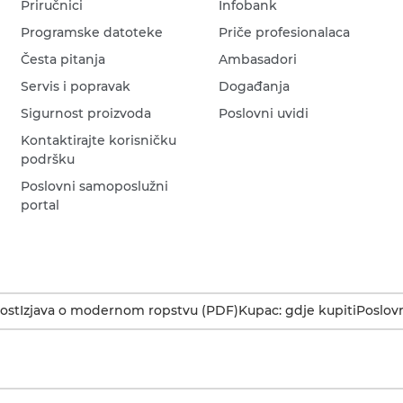
Priručnici
Infobank
Programske datoteke
Priče profesionalaca
Česta pitanja
Ambasadori
Servis i popravak
Događanja
Sigurnost proizvoda
Poslovni uvidi
Kontaktirajte korisničku
podršku
Poslovni samoposlužni
portal
ost
Izjava o modernom ropstvu (PDF)
Kupac: gdje kupiti
Poslovn