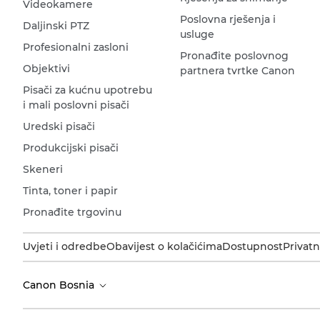
Videokamere
Poslovna rješenja i
Daljinski PTZ
usluge
Profesionalni zasloni
Pronađite poslovnog
Objektivi
partnera tvrtke Canon
Pisači za kućnu upotrebu
i mali poslovni pisači
Uredski pisači
Produkcijski pisači
Skeneri
Tinta, toner i papir
Pronađite trgovinu
Uvjeti i odredbe
Obavijest o kolačićima
Dostupnost
Privatn
Canon Bosnia