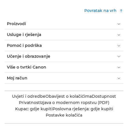
Povratak na vrh
Proizvodi
Usluge i rješenja
Pomoć i podrška
Učenje i obrazovanje
Više o tvrtki Canon
Moj račun
Uvjeti i odredbe
Obavijest o kolačićima
Dostupnost
Privatnost
Izjava o modernom ropstvu (PDF)
Kupac: gdje kupiti
Poslovna rješenja: gdje kupiti
Postavke kolačića