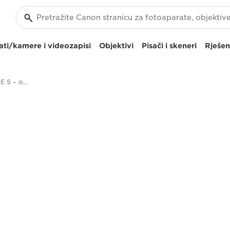
ti/kamere i videozapisi
Objektivi
Pisači i skeneri
Rješen
Canon CJ20ex5B IASE S – objektivi za emitiranje