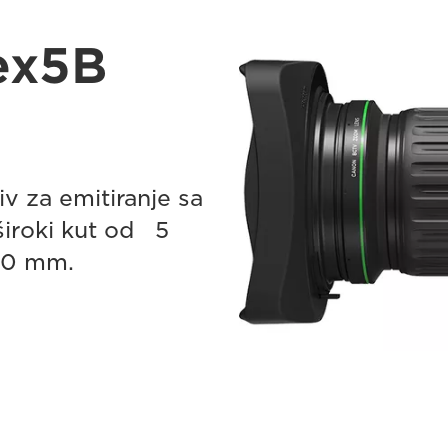
ex5B
tiv za emitiranje sa
široki kut od 5
100 mm.