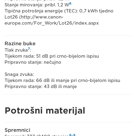
6
Stanje mirovanja: pribl. 1,2 W
Tipična potrošnja energije (TEC): 0,7 kWh tjedno
Lot26 (http://www.canon-
europe.com/For_Work/Lot26/index.aspx
Razine buke
7
Tlak zvuka
:
Tijekom rada: 51 dB pri crno-bijelom ispisu
Pripravno stanje: nečujno
Snaga zvuka:
Tijekom rada: 66 dB ili manje pri crno-bijelom ispisu
Pripravno stanje: 43 dB ili manje
Potrošni materijal
Spremnici
8
9