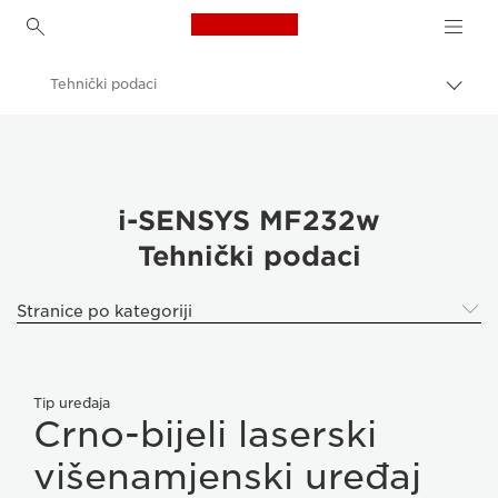
Canon Logo, back to h
Tehnički podaci
Uklju
trag
Canon
Canon i-SENSYS MF232w
i-SENSYS MF232w
Tehnički podaci
Stranice po kategoriji
Tip uređaja
Crno-bijeli laserski
višenamjenski uređaj