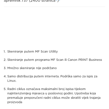
Spremnik 737 (2400 stranica
)
Skeniranje putem MF Scan Utility
Skeniranje putem programa MF Scan ili Canon PRINT Business
Mrežno skeniranje nije podržano
Samo distribucija putem interneta. Podrška samo za ispis za
Linux.
Radni ciklus označava maksimalni broj ispisa tijekom
najintenzivnijeg mjeseca u poslovnoj godini. Upotreba koja
premašuje preporučeni radni ciklus može skratiti vijek trajanja
proizvoda