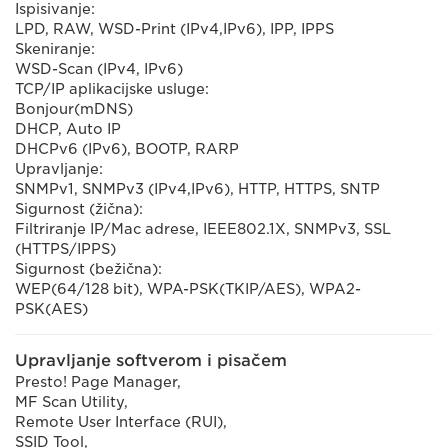
Ispisivanje:
LPD, RAW, WSD-Print (IPv4,IPv6), IPP, IPPS
Skeniranje:
WSD-Scan (IPv4, IPv6)
TCP/IP aplikacijske usluge:
Bonjour(mDNS)
DHCP, Auto IP
DHCPv6 (IPv6), BOOTP, RARP
Upravljanje:
SNMPv1, SNMPv3 (IPv4,IPv6), HTTP, HTTPS, SNTP
Sigurnost (žična):
Filtriranje IP/Mac adrese, IEEE802.1X, SNMPv3, SSL
(HTTPS/IPPS)
Sigurnost (bežična):
WEP(64/128 bit), WPA-PSK(TKIP/AES), WPA2-
PSK(AES)
Upravljanje softverom i pisačem
Presto! Page Manager,
MF Scan Utility,
Remote User Interface (RUI),
SSID Tool,