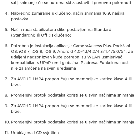
sati, snimanje će se automatski zaustaviti i ponovno pokrenuti
Napredno zumiranje uključeno, način snimanja 16:9, najšira
postavka
Način rada stabilizatora slike postavljen na Standard
(Standardni) ili Off (Isključeno)
Potrebna je instalacija aplikacije CameraAccess Plus. Podržani
OS: iOS 7, iOS 8, iOS 9, Android 4.0/4.1/4.2/4.3/4.4/5.0/5.1. Za
udaljeni nadzor izvan kuće potrebni su WLAN usmjerivač
kompatibilan s UPnP-om i globalna IP adresa. Funkcionalnost
nije zajamčena na svim uređajima
Za AVCHD i MP4 preporučuju se memorijske kartice klase 4 ili
brže.
Promjenjivi protok podataka koristi se u svim načinima snimanja
Za AVCHD i MP4 preporučuju se memorijske kartice klase 4 ili
brže.
Promjenjivi protok podataka koristi se u svim načinima snimanja
Uobičajena LCD svjetlina