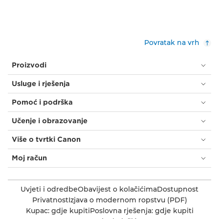
Povratak na vrh
Proizvodi
Usluge i rješenja
Pomoć i podrška
Učenje i obrazovanje
Više o tvrtki Canon
Moj račun
Uvjeti i odredbe
Obavijest o kolačićima
Dostupnost
Privatnost
Izjava o modernom ropstvu (PDF)
Kupac: gdje kupiti
Poslovna rješenja: gdje kupiti