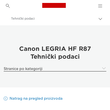
Canon Logo, back to h
Tehnički podaci
Uklju
trag
Canon
Canon LEGRIA HF R87
Canon LEGRIA HF R87
Tehnički podaci
Stranice po kategoriji
Natrag na pregled proizvoda