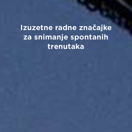
Izuzetne radne značajke
za snimanje spontanih
trenutaka