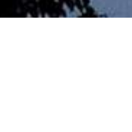
Pregled
Tehnički podaci
Podrška
Budite spontani
Reagirajte instinktivno u trenutku i s lakoćom
uhvatite brzu akciju zahvaljujući sustavu Dual Pixel
CMOS AF koji donosi brzine automatskog
izoštravanja usporedive s onima DSLR fotoaparata
i precizno praćenje.