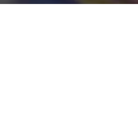
Davateljima usluge ispisivanja koji žele
proširiti poslovanje, tržište vrhunskih
fotografskih materijala predstavlja
nove i uzbudljive mogućnosti.
Međutim, ako nemate najnoviju tehnologiju digitalnog
ispisivanja ili ako upotrebljavate tradicionalni proces sa
srebrnim halidom, kako možete pružiti izvanrednu
kvalitetu koju zahtijevaju profesionalni fotografi i
istovremeno ostati financijski konkurentni?