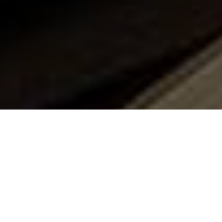
Suočeni s kraćim životnim ciklusom