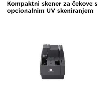
Kompaktni skener za čekove s
opcionalnim UV skeniranjem
CR-
150
Black
Canon
Cheque
Scanner