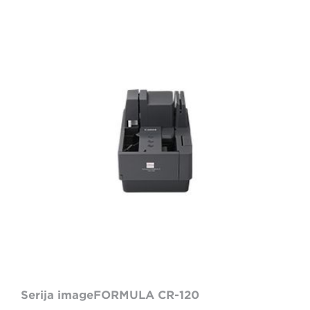
CR-
120
Black
Canon
Cheque
Scanner
Serija imageFORMULA CR-120