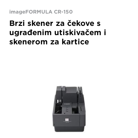
imageFORMULA CR-150
Brzi skener za čekove s
ugrađenim utiskivačem i
skenerom za kartice
CR-
150N
Black
Canon
Cheque
Scanner