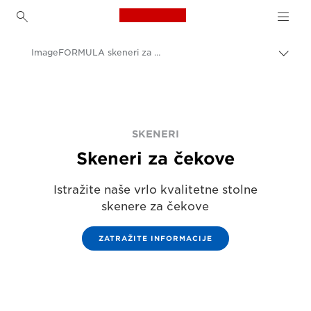
Canon Logo, back to h
ImageFORMULA skeneri za čekove
Uklju
trag
Canon
Rješenja i usluge
Poslovni proizvodi
SKENERI
Skeneri za čekove
Skeneri za dom i ured
Istražite naše vrlo kvalitetne stolne
skenere za čekove
ZATRAŽITE INFORMACIJE