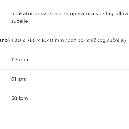
Indikator upozorenja za operatora s prilagodlji
sučelje
rano)
1130 x 765 x 1040 mm (bez korisničkog sučelja)
117 ipm
61 ipm
58 ipm