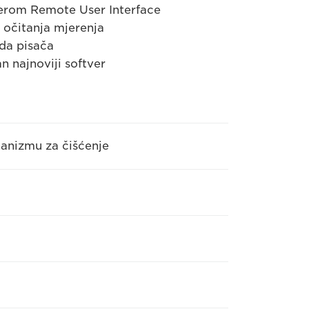
verom Remote User Interface
s očitanja mjerenja
da pisača
n najnoviji softver
hanizmu za čišćenje