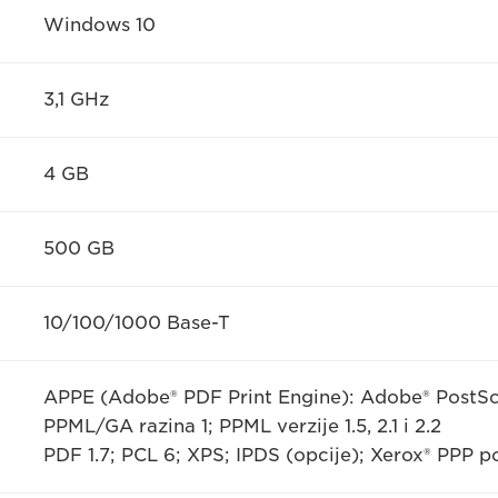
Windows 10
3,1 GHz
4 GB
500 GB
10/100/1000 Base-T
APPE (Adobe® PDF Print Engine): Adobe® PostScr
PPML/GA razina 1; PPML verzije 1.5, 2.1 i 2.2
PDF 1.7; PCL 6; XPS; IPDS (opcije); Xerox® PPP p