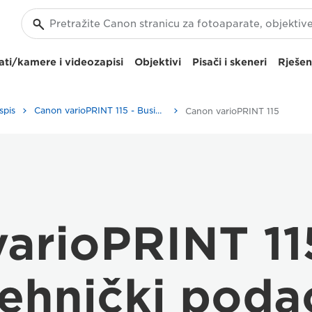
ti/kamere i videozapisi
Objektivi
Pisači i skeneri
Rješen
spis
Canon varioPRINT 115 - Business Printers & Fax Machines
Canon varioPRINT 115
varioPRINT 11
ehnički poda