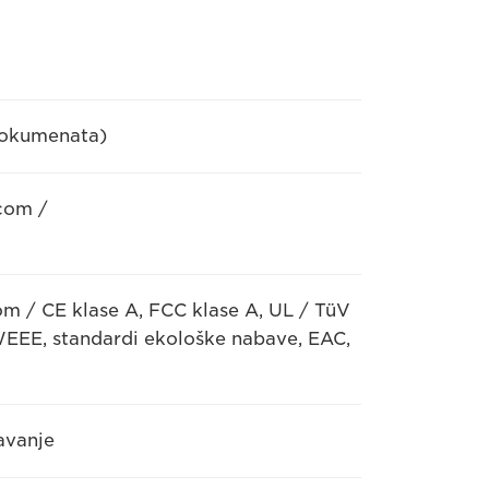
dokumenata)
com /
m / CE klase A, FCC klase A, UL / TüV
WEEE, standardi ekološke nabave, EAC,
avanje