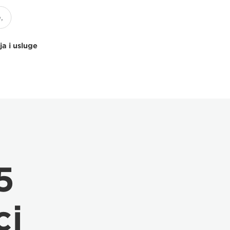
ja i usluge
5
ci