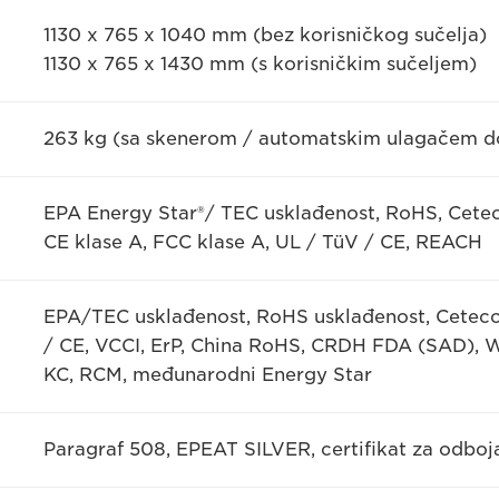
1130 x 765 x 1040 mm (bez korisničkog sučelja)
1130 x 765 x 1430 mm (s korisničkim sučeljem)
263 kg (sa skenerom / automatskim ulagačem 
EPA Energy Star®/ TEC usklađenost, RoHS, Cete
CE klase A, FCC klase A, UL / TüV / CE, REACH
EPA/TEC usklađenost, RoHS usklađenost, Ceteco
/ CE, VCCI, ErP, China RoHS, CRDH FDA (SAD), 
KC, RCM, međunarodni Energy Star
Paragraf 508, EPEAT SILVER, certifikat za odboj