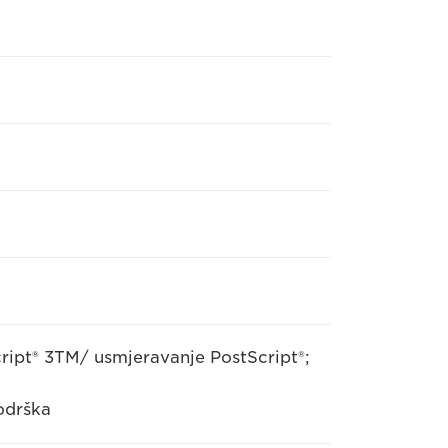
ipt® 3TM/ usmjeravanje PostScript®;
odrška