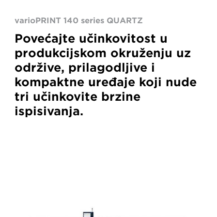
varioPRINT 140 series QUARTZ
Povećajte učinkovitost u
produkcijskom okruženju uz
održive, prilagodljive i
kompaktne uređaje koji nude
tri učinkovite brzine
ispisivanja.
VarioPrint
6000