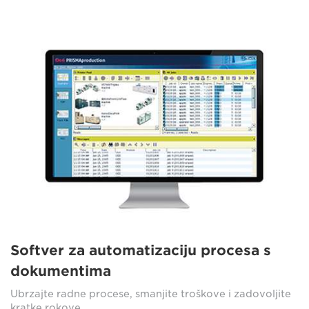
Softver za automatizaciju procesa s
dokumentima
Ubrzajte radne procese, smanjite troškove i zadovoljite
kratke rokove