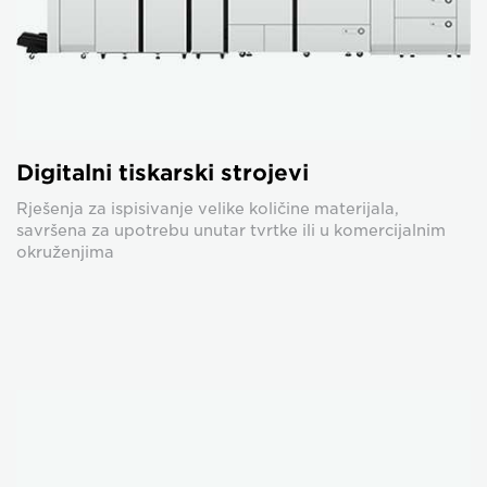
Digitalni tiskarski strojevi
Rješenja za ispisivanje velike količine materijala,
savršena za upotrebu unutar tvrtke ili u komercijalnim
okruženjima