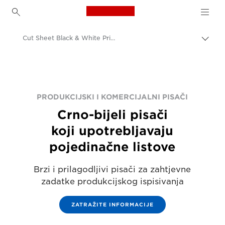
Canon Logo, back to h
Cut Sheet Black & White Printers
Uklju
trag
Canon
Rješenja i usluge
Poslovni proizvodi
PRODUKCIJSKI I KOMERCIJALNI PISAČI
Crno-bijeli pisači
Produkcijski ispis
koji upotrebljavaju
pojedinačne listove
Brzi i prilagodljivi pisači za zahtjevne
zadatke produkcijskog ispisivanja
ZATRAŽITE INFORMACIJE