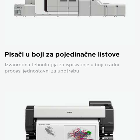
Pisači u boji za pojedinačne listove
Izvanredna tehnologija za ispisivanje u boji i radni
procesi jednostavni za upotrebu