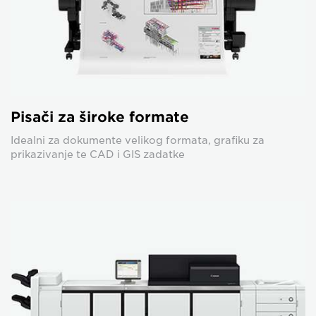
Pisači za široke formate
Idealni za dokumente velikog formata, grafiku za
prikazivanje te CAD i GIS zadatke