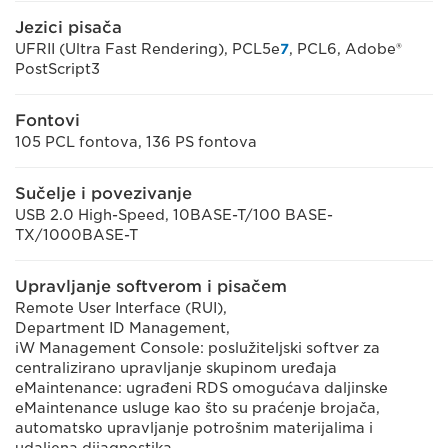
Jezici pisača
UFRII (Ultra Fast Rendering), PCL5e
7
, PCL6, Adobe®
PostScript3
Fontovi
105 PCL fontova, 136 PS fontova
Sučelje i povezivanje
USB 2.0 High-Speed, 10BASE-T/100 BASE-
TX/1000BASE-T
Upravljanje softverom i pisačem
Remote User Interface (RUI),
Department ID Management,
iW Management Console: poslužiteljski softver za
centralizirano upravljanje skupinom uređaja
eMaintenance: ugrađeni RDS omogućava daljinske
eMaintenance usluge kao što su praćenje brojača,
automatsko upravljanje potrošnim materijalima i
udaljena dijagnostika.