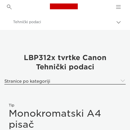
Canon Logo, back to h
Tehnički podaci
Uklju
trag
Canon
Rješenja i usluge
Poslovni proizvodi
LBP312x tvrtke Canon
Tehnički podaci
Poslovni pisači i faks-uređaji
Jednofunkcijski pisači
Stranice po kategoriji
Black & White Office Printers
LBP312x tvrtke Canon - Poslovni pisači i faks-uređaji
Tip
Monokromatski A4
pisač