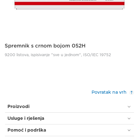
Spremnik s crnom bojom 052H
9200 listova, ispisivanje "sve u jednom", ISO/IEC 19752
Povratak na vrh
Proizvodi
Usluge i rješenja
Pomoć i podrška