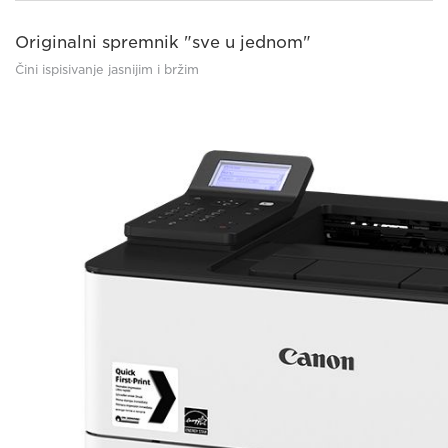
Originalni spremnik "sve u jednom"
Čini ispisivanje jasnijim i bržim