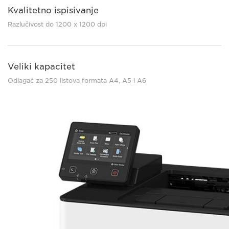
Kvalitetno ispisivanje
Razlučivost do 1200 x 1200 dpi
Veliki kapacitet
Odlagač za 250 listova formata A4, A5 i A6