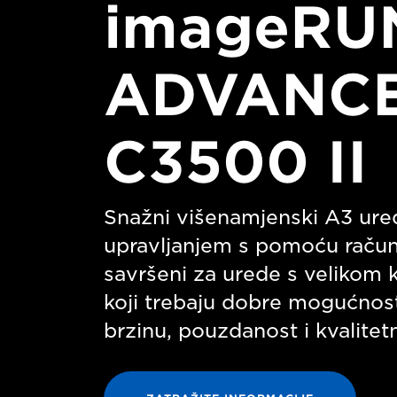
imageRU
ADVANC
C3500 II
Snažni višenamjenski A3 uređa
upravljanjem s pomoću račun
savršeni za urede s velikom 
koji trebaju dobre mogućnost
brzinu, pouzdanost i kvalitetn