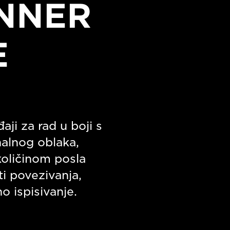
NNER
E
ji za rad u boji s
alnog oblaka,
količinom posla
i povezivanja,
o ispisivanje.