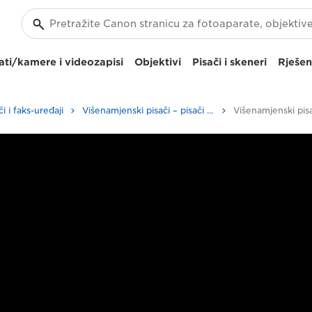
ti/kamere i videozapisi
Objektivi
Pisači i skeneri
Rješen
i i faks-uređaji
Višenamjenski pisači – pisači "sve u jednom"
Višenamjenski pisa