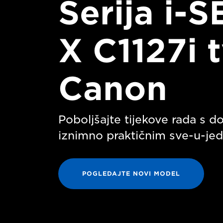
Serija i-
X C1127i 
Canon
Poboljšajte tijekove rada s
iznimno praktičnim sve-u-je
POGLEDAJTE NOVI MODEL