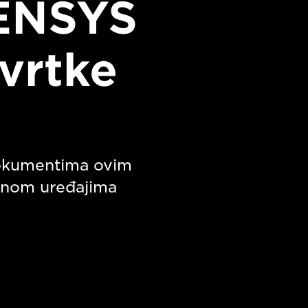
SENSYS
tvrtke
 dokumentima ovim
dnom uređajima