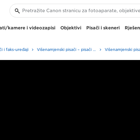
ti/kamere i videozapisi
Objektivi
Pisači i skeneri
Rješen
i i faks-uređaji
Višenamjenski pisači – pisači "sve u jednom"
Višenamjenski pisa