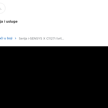
ja i usluge
či u boji
Serija i-SENSYS X C1127i tvrtke Canon