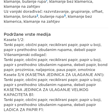
1
klamanje, bušenje rupa
, klamanje bez klamerica,
klamanje na zahtjev
Uz vanjski dorađivač: razvrstavanje, grupiranje, offset,
2
3
klamanje, brošura
, bušenje rupa
, klamanje bez
klamerica, klamanje na zahtjev
Podržane vrste medija
Kasete 1/2:
Tanki papir, obični papir, reciklirani papir, papir u boji,
papir s prethodno izbušenim rupama, debeli papir
Višenamjenski odlagač:
Tanki papir, obični papir, reciklirani papir, papir u boji,
papir s prethodno izbušenim rupama, debeli papir, bond
papir, prozirnice, naljepnice, paus papir, omotnice
Kasete 3/4 (KASETNA JEDINICA ZA ULAGANJE AN1):
Tanki papir, obični papir, reciklirani papir, papir u boji,
papir s prethodno izbušenim rupama, debeli papir
KASETNA JEDINICA ZA ULAGANJE VELIKOG
KAPACITETA B1:
Tanki papir, obični papir, reciklirani papir, papir u boji,
papir s prethodno izbušenim rupama, debeli papir
LADICA ZA PAPIR F1: