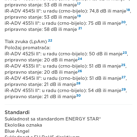
17
pripravno stanje: 53 dB ili manje
18
iR-ADV 4545i II*: u radu (crno-bijelo): 74,8 dB ili manje
,
19
pripravno stanje: 53 dB ili manje
20
iR-ADV 4551i II*: u radu (crno-bijelo): 75 dB ili manje
,
21
pripravno stanje: 58 dB ili manje
22
Tlak zvuka (LpAm)
Položaj promatrača:
23
iR-ADV 4525i II*: u radu (crno-bijelo): 50 dB ili manje
,
24
pripravno stanje: 20 dB ili manje
25
iR-ADV 4535i II*: u radu (crno-bijelo): 51 dB ili manje
,
26
pripravno stanje: 20 dB ili manje
27
iR-ADV 4545i II*: u radu (crno-bijelo): 51 dB ili manje
,
28
pripravno stanje: 21 dB ili manje
29
iR-ADV 4551i II*: u radu (crno-bijelo): 54 dB ili manje
,
30
pripravno stanje: 21 dB ili manje
Standardi
Sukladnost sa standardom ENERGY STAR®
Ekološka oznaka
Blue Angel