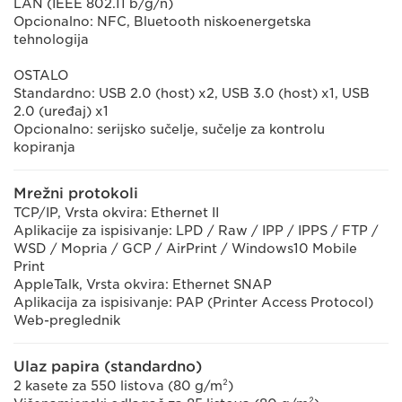
LAN (IEEE 802.11 b/g/n)
Opcionalno: NFC, Bluetooth niskoenergetska
tehnologija
OSTALO
Standardno: USB 2.0 (host) x2, USB 3.0 (host) x1, USB
2.0 (uređaj) x1
Opcionalno: serijsko sučelje, sučelje za kontrolu
kopiranja
Mrežni protokoli
TCP/IP, Vrsta okvira: Ethernet II
Aplikacije za ispisivanje: LPD / Raw / IPP / IPPS / FTP /
WSD / Mopria / GCP / AirPrint / Windows10 Mobile
Print
AppleTalk, Vrsta okvira: Ethernet SNAP
Aplikacija za ispisivanje: PAP (Printer Access Protocol)
Web-preglednik
Ulaz papira (standardno)
2 kasete za 550 listova (80 g/m²)