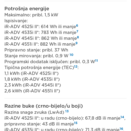
Potrošnja energije
Maksimalno: pribl. 1,5 kW
Ispisivanje:
6
iR-ADV 4525i II*: 614 Wh ili manje
7
iR-ADV 4535i II*: 783 Wh ili manje
8
iR-ADV 4545i II*: 862 Wh ili manje
9
iR-ADV 4551i II*: 882 Wh ili manje
Pripravno stanje: pribl. 37 Wh
10
Stanje mirovanja: pribl. 0,9 W
11
Programski dodatak isključen: pribl. 0,3 W
12
Tipična potrošnja energije (TEC)
:
1,1 kWh (iR-ADV 4525i II*)
1,8 kWh (iR-ADV 4535i II*)
2,3 kWh (iR-ADV 4545i II*)
2,6 kWh (iR-ADV 4551i II*)
Razine buke (crno-bijelo/u boji)
13
Razina snage zvuka (LwAd)
14
iR-ADV 4525i II*: u radu (crno-bijelo): 67,8 dB ili manje
,
15
pripravno stanje: 43 dB ili manje
16
iR-ADV 4535i II*: u radu (crno-bijelo): 71,3 dB ili manje
,