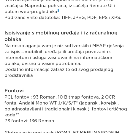
značajku Napredna pohrana, iz sučelja Remote UI i
5
putem web-preglednika
Podržane vrste datoteka: TIFF, JPEG, PDF, EPS i XPS.
Ispisivanje s mobilnog uređaja i iz računalnog
oblaka
Na raspolaganju vam je niz softverskih i MEAP rješenja
za ispis s mobilnih uređaja ili uređaja povezanih s
internetom i usluga zasnovanih na informatičkom
oblaku, ovisno o vašim potrebama.
Dodatne informacije zatražite od svog prodajnog
predstavnika
Fontovi
PCL fontovi: 93 Roman, 10 Bitmap fontova, 2 OCR
fonta, Andalé Mono WT J/K/S/T* (japanski, korejski,
pojednostavljeni i tradicionalni kineski), fontovi crtičnog
koda**
PS fontovi: 136 Roman
*Potreban je opcionalni KOMPLET MEĐUNARODNIH