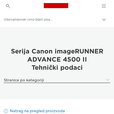
Canon Logo, back to h
Višenamjenski crno-bijeli pisači
Uklju
trag
Canon
Rješenja i usluge
Poslovni proizvodi
Serija Canon imageRUNNER
ADVANCE 4500 II
Poslovni pisači i faks-uređaji
Tehnički podaci
Višenamjenski pisači – pisači "sve u jednom"
Stranice po kategoriji
Natrag na pregled proizvoda