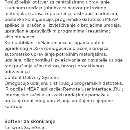
Poslužiteljski softver za centralizirano upravljanje
skupinom uređaja (obuhvaća nadzor potrošnog
materijala, statusa i upozorenja, distribucija adresara,
postavke konfiguracije, programske datoteke i MEAP
aplikacije, praćenje i izvješćivanje o brojačima uređaja,
upravljanje upravljačkim programima i resursima)
eMaintenance:
Kompatibilan s eMaintenance uslugama putem
ugrađenog RDS-a (omogućava praćenje brojača,
automatsko upravljanje potrošnim materijalima,
udaljenu dijagnostiku i izvješćivanje za davatelje usluge
radi pružanja učinkovitog, brzog i proaktivnog
održavanja)
Content Delivery System:
Omogućuje udaljenu distribuciju programskih datoteka,
iR opcije i MEAP aplikacije; Remote User Interface (RUI):
internetsko sučelje za svaki uređaj koje pomaže u
pružanju udaljenog upravljanja uređajem i njegove
kontrole
Softver za skeniranje
Network ScanGear: