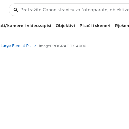
ti/kamere i videozapisi
Objektivi
Pisači i skeneri
Rješen
High-Quality Large Format Printers for CAD/GIS and Stunning Graphics
imagePROGRAF TX-4000 - Business Printers & Fax Machines