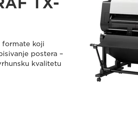
AF TX-
e formate koji
pisivanje postera –
 vrhunsku kvalitetu