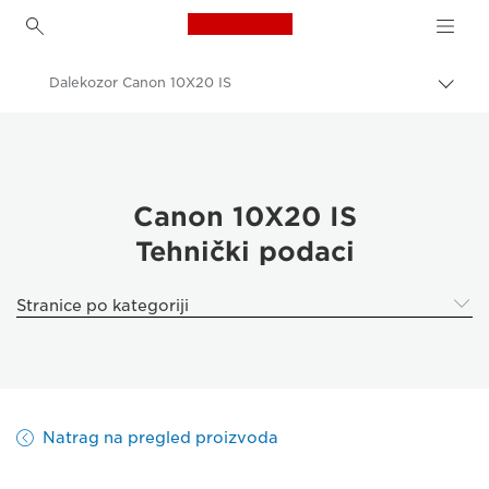
Canon Logo, back to h
Dalekozor Canon 10X20 IS
Uklju
trag
Canon
Dalekozori
Canon 10X20 IS – dalekozor
Canon 10X20 IS
Tehnički podaci
Stranice po kategoriji
Natrag na pregled proizvoda