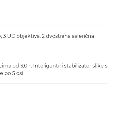
, 3 UD objektiva, 2 dvostrana asferična
ma od 3,0 ¹. Inteligentni stabilizator slike s
 po 5 osi