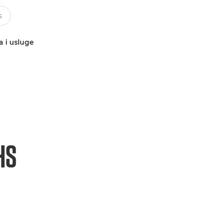
a i usluge
HS