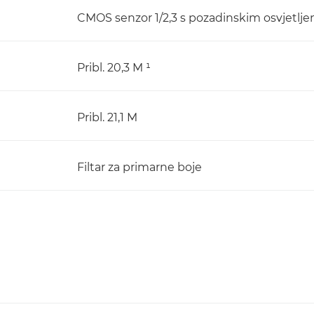
CMOS senzor 1/2,3 s pozadinskim osvjetlj
Pribl. 20,3 M ¹
Pribl. 21,1 M
Filtar za primarne boje