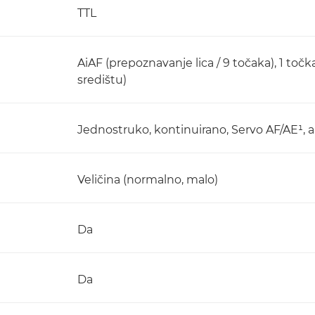
TTL
AiAF (prepoznavanje lica / 9 točaka), 1 toč
središtu)
Jednostruko, kontinuirano, Servo AF/AE¹, 
Veličina (normalno, malo)
Da
Da