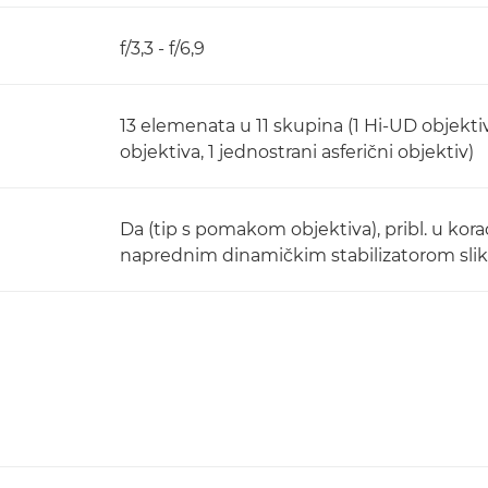
f/3,3 - f/6,9
13 elemenata u 11 skupina (1 Hi-UD objektiv
objektiva, 1 jednostrani asferični objektiv)
Da (tip s pomakom objektiva), pribl. u koraci
naprednim dinamičkim stabilizatorom slike