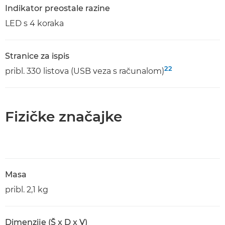
Indikator preostale razine
LED s 4 koraka
Stranice za ispis
22
pribl. 330 listova (USB veza s računalom)
Fizičke značajke
Masa
pribl. 2,1 kg
Dimenzije (Š x D x V)