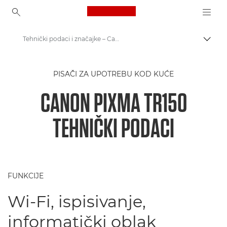
Canon Logo, back to ho
Tehnički podaci i značajke – Canon PIXMA TR150 – pisači
Uklju
Canon
PISAČI ZA UPOTREBU KOD KUĆE
Pisači tvrtke Canon
CANON PIXMA TR150
Canon PIXMA TR150 – pisači
TEHNIČKI PODACI
FUNKCIJE
Wi-Fi, ispisivanje,
informatički oblak