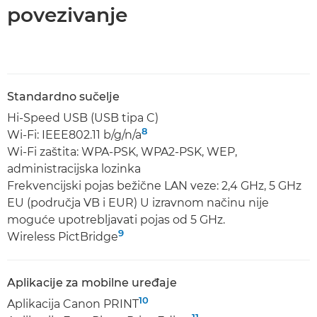
povezivanje
Standardno sučelje
Hi-Speed USB (USB tipa C)
8
Wi-Fi: IEEE802.11 b/g/n/a
Wi-Fi zaštita: WPA-PSK, WPA2-PSK, WEP,
administracijska lozinka
Frekvencijski pojas bežične LAN veze: 2,4 GHz, 5 GHz
EU (područja VB i EUR) U izravnom načinu nije
moguće upotrebljavati pojas od 5 GHz.
9
Wireless PictBridge
Aplikacije za mobilne uređaje
10
Aplikacija Canon PRINT
11