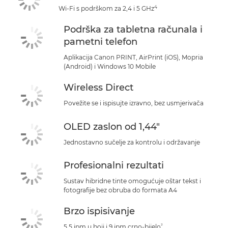
4
Wi-Fi s podrškom za 2,4 i 5 GHz
Podrška za tabletna računala i
pametni telefon
Aplikacija Canon PRINT, AirPrint (iOS), Mopria
(Android) i Windows 10 Mobile
Wireless Direct
Povežite se i ispisujte izravno, bez usmjerivača
OLED zaslon od 1,44"
Jednostavno sučelje za kontrolu i održavanje
Profesionalni rezultati
Sustav hibridne tinte omogućuje oštar tekst i
fotografije bez obruba do formata A4
Brzo ispisivanje
²
5,5 ipm u boji i 9 ipm crno-bijelo