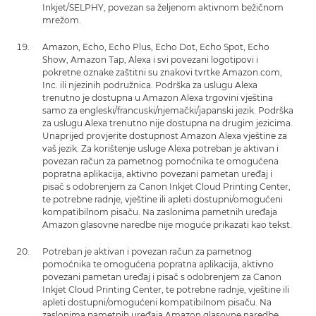
Inkjet/SELPHY, povezan sa željenom aktivnom bežičnom
mrežom.
Amazon, Echo, Echo Plus, Echo Dot, Echo Spot, Echo
Show, Amazon Tap, Alexa i svi povezani logotipovi i
pokretne oznake zaštitni su znakovi tvrtke Amazon.com,
Inc. ili njezinih podružnica. Podrška za uslugu Alexa
trenutno je dostupna u Amazon Alexa trgovini vještina
samo za engleski/francuski/njemački/japanski jezik. Podrška
za uslugu Alexa trenutno nije dostupna na drugim jezicima.
Unaprijed provjerite dostupnost Amazon Alexa vještine za
vaš jezik. Za korištenje usluge Alexa potreban je aktivan i
povezan račun za pametnog pomoćnika te omogućena
popratna aplikacija, aktivno povezani pametan uređaj i
pisač s odobrenjem za Canon Inkjet Cloud Printing Center,
te potrebne radnje, vještine ili apleti dostupni/omogućeni
kompatibilnom pisaču. Na zaslonima pametnih uređaja
Amazon glasovne naredbe nije moguće prikazati kao tekst.
Potreban je aktivan i povezan račun za pametnog
pomoćnika te omogućena popratna aplikacija, aktivno
povezani pametan uređaj i pisač s odobrenjem za Canon
Inkjet Cloud Printing Center, te potrebne radnje, vještine ili
apleti dostupni/omogućeni kompatibilnom pisaču. Na
zaslonima pametnih uređaja Amazon glasovne naredbe