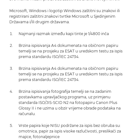
Microsoft, Windows i logotip Windows zaštitni su znakovi ili
registrirani zaštitni znakovi tvrtke Microsoft u Sjedinjenim
Državama i/ili drugim državama.
Najmanji razmak između kapi tinte je 1/4800 inča
Brzina ispisivanja A4 dokumenata na običnom papiru
temelji se na prosjeku za ESAT u uredskom testu za ispis
prema standardu ISO/IEC 24734.
Brzina ispisivanja A4 dokumenata na običnom papiru
temelji se na prosjeku za ESAT u uredskom testu za ispis
prema standardu ISO/IEC 24734.
Brzina ispisivanja fotografija temelji se na zadanim
postavkama upravljačkog programa, uz primjenu
standarda ISO/JIS-SCID N2 na fotopapiru Canon Plus
Glossy II i ne uzima u obzir vrijeme obrade podataka na
računalu.
Vrste papira koje NISU podržane za ispis bez obruba su:
omotnica, papir za ispis visoke razlučivosti, preslikači za
majice, fotonaljepnice