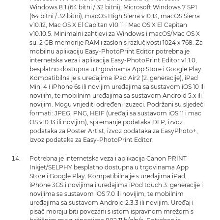
Windows 8.1 (64 bitni / 32 bitni), Microsoft Windows 7 SP1
(64 bitni / 32 bitni), macOS High Sierra v10.13, macOS Sierra
v10.12, Mac OS X El Capitan v10.11 i Mac OS X El Capitan
v10.10.5. Minimalni zahtjevi za Windows i macOS/Mac OS X
su: 2 GB memorije RAM i zaslon s razlučivosti 1024 x 768. Za
mobilnu aplikaciju Easy-PhotoPrint Editor potrebna je
internetska veza i aplikacija Easy-PhotoPrint Editor v1.1.0,
besplatno dostupna u trgovinama App Store i Google Play.
Kompatibilna je s uređajima iPad Air2 (2. generacije), iPad
Mini 4 i iPhone 6s ili novijim uređajima sa sustavom iOS 10 ili
novijim, te mobilnim uređajima sa sustavom Android 5.x ili
novijim. Mogu vrijediti određeni izuzeci. Podržani su sljedeći
formati: JPEG, PNG, HEIF (uređaji sa sustavom iOS 11 i mac
OS v10.13 ili novijim), spremanje podataka DLP, izvoz
podataka za Poster Artist, izvoz podataka za EasyPhoto+,
izvoz podataka za Easy-PhotoPrint Editor.
Potrebna je internetska veza i aplikacija Canon PRINT
Inkjet/SELPHY besplatno dostupna u trgovinama App
Store i Google Play. Kompatibilna je s uređajima iPad,
iPhone 3GS i novijima i uređajima iPod touch 3. generacije i
novijima sa sustavom iOS 7.0 ili novijim, te mobilnim
uređajima sa sustavom Android 2.3.3 ili novijim. Uređaj i
pisač moraju biti povezani s istom ispravnom mrežom s