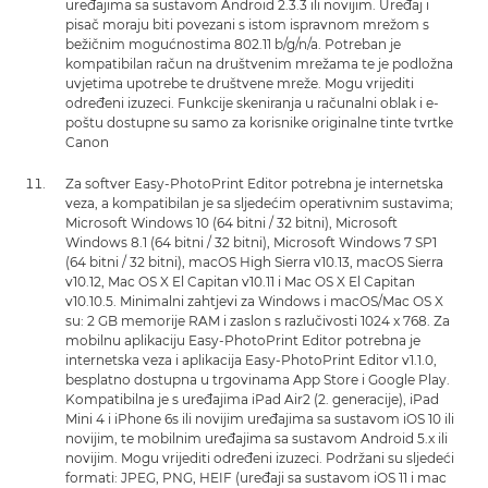
uređajima sa sustavom Android 2.3.3 ili novijim. Uređaj i
pisač moraju biti povezani s istom ispravnom mrežom s
bežičnim mogućnostima 802.11 b/g/n/a. Potreban je
kompatibilan račun na društvenim mrežama te je podložna
uvjetima upotrebe te društvene mreže. Mogu vrijediti
određeni izuzeci. Funkcije skeniranja u računalni oblak i e-
poštu dostupne su samo za korisnike originalne tinte tvrtke
Canon
Za softver Easy-PhotoPrint Editor potrebna je internetska
veza, a kompatibilan je sa sljedećim operativnim sustavima;
Microsoft Windows 10 (64 bitni / 32 bitni), Microsoft
Windows 8.1 (64 bitni / 32 bitni), Microsoft Windows 7 SP1
(64 bitni / 32 bitni), macOS High Sierra v10.13, macOS Sierra
v10.12, Mac OS X El Capitan v10.11 i Mac OS X El Capitan
v10.10.5. Minimalni zahtjevi za Windows i macOS/Mac OS X
su: 2 GB memorije RAM i zaslon s razlučivosti 1024 x 768. Za
mobilnu aplikaciju Easy-PhotoPrint Editor potrebna je
internetska veza i aplikacija Easy-PhotoPrint Editor v1.1.0,
besplatno dostupna u trgovinama App Store i Google Play.
Kompatibilna je s uređajima iPad Air2 (2. generacije), iPad
Mini 4 i iPhone 6s ili novijim uređajima sa sustavom iOS 10 ili
novijim, te mobilnim uređajima sa sustavom Android 5.x ili
novijim. Mogu vrijediti određeni izuzeci. Podržani su sljedeći
formati: JPEG, PNG, HEIF (uređaji sa sustavom iOS 11 i mac