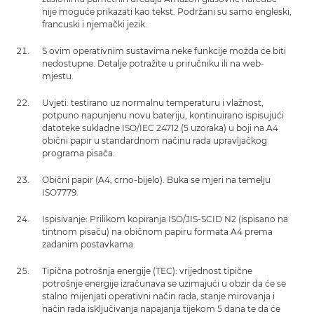
nije moguće prikazati kao tekst. Podržani su samo engleski,
francuski i njemački jezik.
S ovim operativnim sustavima neke funkcije možda će biti
nedostupne. Detalje potražite u priručniku ili na web-
mjestu.
Uvjeti: testirano uz normalnu temperaturu i vlažnost,
potpuno napunjenu novu bateriju, kontinuirano ispisujući
datoteke sukladne ISO/IEC 24712 (5 uzoraka) u boji na A4
obični papir u standardnom načinu rada upravljačkog
programa pisača.
Obični papir (A4, crno-bijelo). Buka se mjeri na temelju
ISO7779.
Ispisivanje: Prilikom kopiranja ISO/JIS-SCID N2 (ispisano na
tintnom pisaču) na običnom papiru formata A4 prema
zadanim postavkama.
Tipična potrošnja energije (TEC): vrijednost tipične
potrošnje energije izračunava se uzimajući u obzir da će se
stalno mijenjati operativni način rada, stanje mirovanja i
način rada isključivanja napajanja tijekom 5 dana te da će