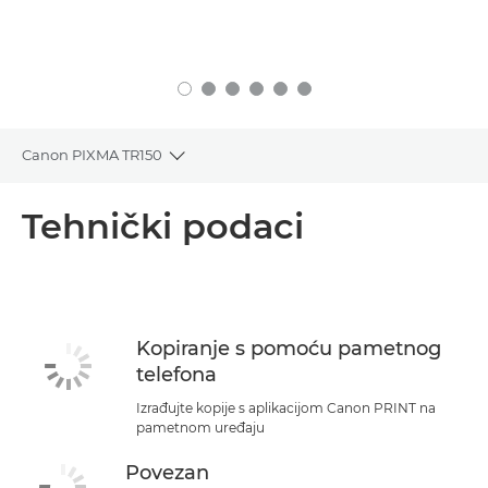
Canon PIXMA TR150
Toggle breadcrumbs
Pregled
Tehnički podaci
Tehnički podaci
Podrška
Kopiranje s pomoću pametnog
telefona
KUPITE TINTU
Izrađujte kopije s aplikacijom Canon PRINT na
pametnom uređaju
Povezan