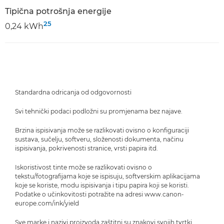
Tipična potrošnja energije
25
0,24 kWh
Standardna odricanja od odgovornosti
Svi tehnički podaci podložni su promjenama bez najave.
Brzina ispisivanja može se razlikovati ovisno o konfiguraciji
sustava, sučelju, softveru, složenosti dokumenta, načinu
ispisivanja, pokrivenosti stranice, vrsti papira itd.
Iskoristivost tinte može se razlikovati ovisno o
tekstu/fotografijama koje se ispisuju, softverskim aplikacijama
koje se koriste, modu ispisivanja i tipu papira koji se koristi.
Podatke o učinkovitosti potražite na adresi www.canon-
europe.com/ink/yield
Sve marke i nazivi proizvoda zaštitni su znakovi svojih tvrtki.