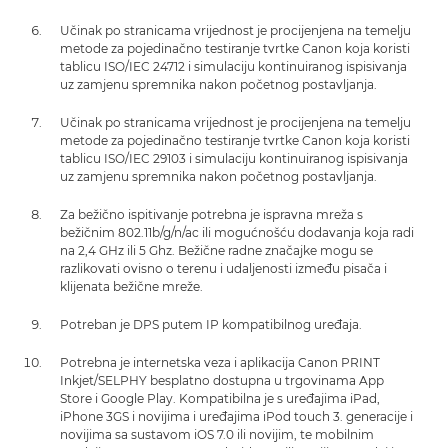
Učinak po stranicama vrijednost je procijenjena na temelju
metode za pojedinačno testiranje tvrtke Canon koja koristi
tablicu ISO/IEC 24712 i simulaciju kontinuiranog ispisivanja
uz zamjenu spremnika nakon početnog postavljanja.
Učinak po stranicama vrijednost je procijenjena na temelju
metode za pojedinačno testiranje tvrtke Canon koja koristi
tablicu ISO/IEC 29103 i simulaciju kontinuiranog ispisivanja
uz zamjenu spremnika nakon početnog postavljanja.
Za bežično ispitivanje potrebna je ispravna mreža s
bežičnim 802.11b/g/n/ac ili mogućnošću dodavanja koja radi
na 2,4 GHz ili 5 Ghz. Bežične radne značajke mogu se
razlikovati ovisno o terenu i udaljenosti između pisača i
klijenata bežične mreže.
Potreban je DPS putem IP kompatibilnog uređaja.
Potrebna je internetska veza i aplikacija Canon PRINT
Inkjet/SELPHY besplatno dostupna u trgovinama App
Store i Google Play. Kompatibilna je s uređajima iPad,
iPhone 3GS i novijima i uređajima iPod touch 3. generacije i
novijima sa sustavom iOS 7.0 ili novijim, te mobilnim