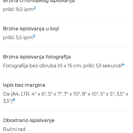
Brzina crno-bijelog ispisivanja
2
pribl. 9,0 ipm
Brzina ispisivanja u boji
3
pribl. 5,5 ipm
Brzina ispisivanja fotografija
4
Fotografija bez obruba 10 x 15 cm: pribl. 53 sekundi
Ispis bez margina
Da (A4, LTR, 4" x 6", 5" x 7", 7" x 10", 8" x 10", 5" x 5'', 3,5'' x
5
3,5'')
Obostrano ispisivanje
Ručni rad