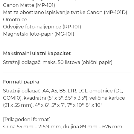
Canon Matte (MP-101)
Mat za obostrano ispisivanje tvrtke Canon (MP-101D)
Omotnice
Odvojive foto-naljepnice (RP-101)
Magnetski foto-papir (MG-101)
Maksimalni ulazni kapacitet
Stražnji odlagač: maks. 50 listova (obični papir)
Formati papira
Stražnji odlagač: A4, A5, B5, LTR, LGL, omotnice (DL,
COM10), kvadratni (5" x 5", 3,5" x 3,5"), veličina kartice
(91 x 55 mm), 4" x 6", 5" x 7", 7" x 10", 8" x 10"
[Prilagođeni format]
širina 55 mm – 215,9 mm, duljina 89 mm – 676 mm