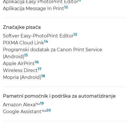
Aplikacija Easy PhotoPrint Editor
12
Aplikacija Message In Print
Značajke pisača
13
Softver Easy-PhotoPrint Editor
14
PIXMA Cloud Link
Programski dodatak za Canon Print Service
15
(Android)
16
Apple AirPrint
17
Wireless Direct
18
Mopria (Android)
Pametni pomoćnik i podrška za automatiziranje
19
Amazon Alexa™
20
Google Assistant™