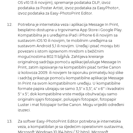
OS v10.13 ili novijim), spremanje podataka DLP, izvoz
podataka za Poster Artist, izvoz podataka za EasyPhoto+,
izvoz podataka za Easy-PhotoPrint Editor.
Potrebna je internetska veza i aplikacija Message In Print,
besplatno dostupna u trgovinama App Store i Google Play.
Kompatibilna je s uređajima iPad i iPhone 6 ili novijim sa
sustavom iOS 10 ili novijim, te mobilnim uređajima sa
sustavom Android 5,1 ili novijim. Uređaj i pisač moraju biti
povezani s istom ispravnom mrežom s bežičnim
mogućnostima 802.11 b/g/n/a. Zahtijeva kreiranje
originalnog sadržaja pomoću aplikacije/usluge Message In
Print, zatim ispisivanje na kompatibilni pisač tvrtke Canon
iz kolovoza 2009. ili novijem te isporuku primatelju koji slike
i sadržaj prikazuje pomoću kompatibilne aplikacije Message
In Print na svom kompatibilnom uređaju. U kompatibilne
formate papira ubrajaju se samo 3,5" x 3,5", 4" x 6"' i kvadratni
5'' x 5'', dok kompatibilne vrste medija obuhvaćaju samo
originalni sjajni fotopapir, polusjajni fotopapir, fotopapir
Luster i mat fotopapir tvrtke Canon. Mogu vrijediti određeni
izuzeci.
Za softver Easy-PhotoPrint Editor potrebna je internetska
veza, a kompatibilan je sa sljedećim operativnim sustavima;
Microsoft Windows 10 (64 bitni / 32 bitni), Microsoft