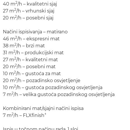
2
40 m
/h – kvalitetni sjaj
2
27 m
/h – vrhunski sjaj
2
20 m
/h – posebni sjaj
Načini ispisivanja – matirano
2
46 m
/h – ekspresni mat
2
38 m
/h – brzi mat
2
31 m
/h – produkcijski mat
2
27 m
/h – kvalitetni mat
2
20 m
/h – posebni mat
2
10 m
/h – gustoća za mat
2
20 m
/h – pozadinsko osvjetljenje
2
10 m
/h – gustoća pozadinskog osvjetljenja
2
7 m
/h – velika gustoća pozadinskog osvjetljenja
Kombinirani mat/sjajni načini ispisa
2
+
7 m
/h – FLXfinish
Ispis u točnom načinu rada, 1 sloj