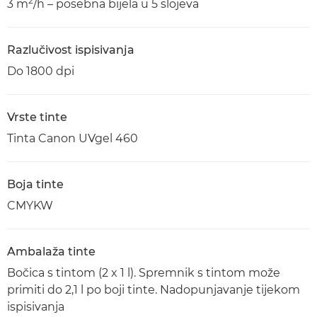
2
3 m
/h – posebna bijela u 5 slojeva
Razlučivost ispisivanja
Do 1800 dpi
Vrste tinte
Tinta Canon UVgel 460
Boja tinte
CMYKW
Ambalaža tinte
Bočica s tintom (2 x 1 l). Spremnik s tintom može
primiti do 2,1 l po boji tinte. Nadopunjavanje tijekom
ispisivanja