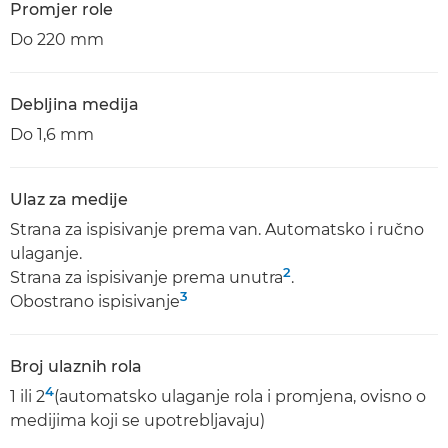
Promjer role
Do 220 mm
Debljina medija
Do 1,6 mm
Ulaz za medije
Strana za ispisivanje prema van. Automatsko i ručno
ulaganje.
2
Strana za ispisivanje prema unutra
.
3
Obostrano ispisivanje
Broj ulaznih rola
4
1 ili 2
(automatsko ulaganje rola i promjena, ovisno o
medijima koji se upotrebljavaju)