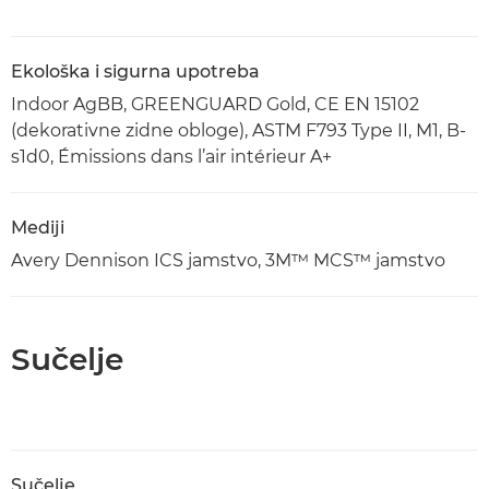
Ekološka i sigurna upotreba
Indoor AgBB, GREENGUARD Gold, CE EN 15102
(dekorativne zidne obloge), ASTM F793 Type II, M1, B-
s1d0, Émissions dans l’air intérieur A+
Mediji
Avery Dennison ICS jamstvo, 3M™ MCS™ jamstvo
Sučelje
Sučelje