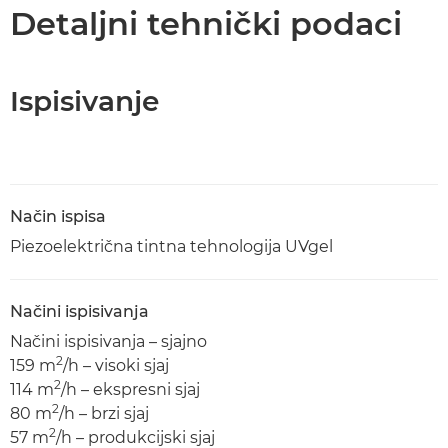
Tehnički podaci
Detaljni tehnički podaci
Preuzimanje PDF-a
Ispisivanje
Način ispisa
Piezoelektrična tintna tehnologija UVgel
Načini ispisivanja
Načini ispisivanja – sjajno
2
159 m
/h – visoki sjaj
2
114 m
/h – ekspresni sjaj
2
80 m
/h – brzi sjaj
2
57 m
/h – produkcijski sjaj