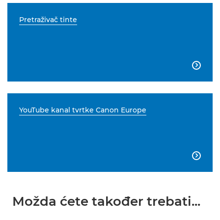
Pretraživač tinte

YouTube kanal tvrtke Canon Europe

Možda ćete također trebati...