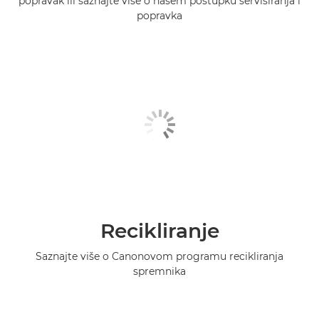
popravak ili saznajte više o našem postupku servisiranja i
popravka
Recikliranje
Saznajte više o Canonovom programu recikliranja
spremnika