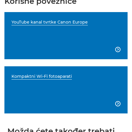
Korisne poveznice
YouTube kanal tvrtke Canon Europe

Kompaktni Wi-Fi fotoaparati

Možda ćete također trebati...