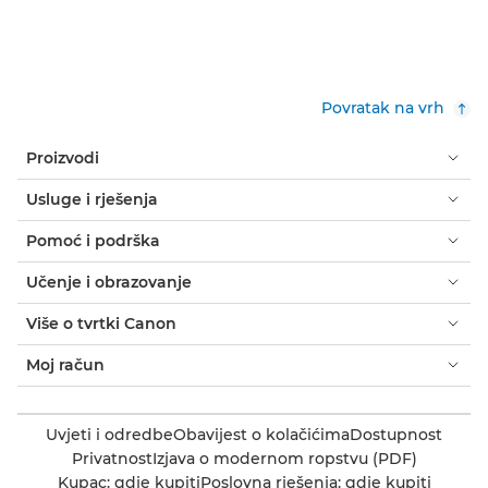
Povratak na vrh
Proizvodi
Usluge i rješenja
Pomoć i podrška
Učenje i obrazovanje
Više o tvrtki Canon
Moj račun
Uvjeti i odredbe
Obavijest o kolačićima
Dostupnost
Privatnost
Izjava o modernom ropstvu (PDF)
Kupac: gdje kupiti
Poslovna rješenja: gdje kupiti