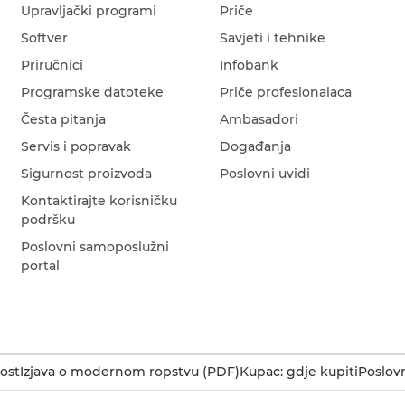
Upravljački programi
Priče
Softver
Savjeti i tehnike
Priručnici
Infobank
Programske datoteke
Priče profesionalaca
Česta pitanja
Ambasadori
Servis i popravak
Događanja
Sigurnost proizvoda
Poslovni uvidi
Kontaktirajte korisničku
podršku
Poslovni samoposlužni
portal
ost
Izjava o modernom ropstvu (PDF)
Kupac: gdje kupiti
Poslovn