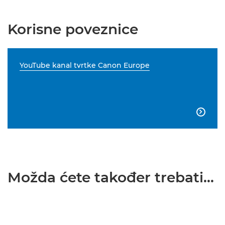
Korisne poveznice
YouTube kanal tvrtke Canon Europe

Možda ćete također trebati...