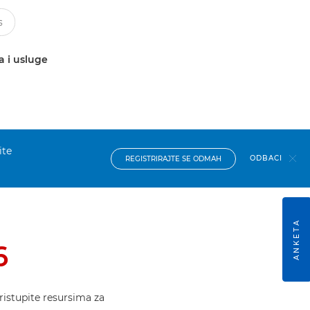
a i usluge
ite
ODBACI
REGISTRIRAJTE SE ODMAH
ANKETA
6
ristupite resursima za