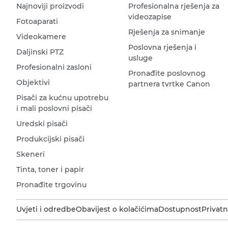
Najnoviji proizvodi
Profesionalna rješenja za
videozapise
Fotoaparati
Rješenja za snimanje
Videokamere
Poslovna rješenja i
Daljinski PTZ
usluge
Profesionalni zasloni
Pronađite poslovnog
Objektivi
partnera tvrtke Canon
Pisači za kućnu upotrebu
i mali poslovni pisači
Uredski pisači
Produkcijski pisači
Skeneri
Tinta, toner i papir
Pronađite trgovinu
Uvjeti i odredbe
Obavijest o kolačićima
Dostupnost
Privatn