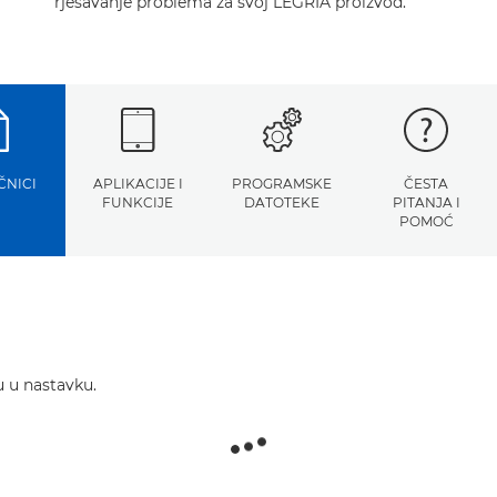
rješavanje problema za svoj LEGRIA proizvod.
ČNICI
APLIKACIJE I
PROGRAMSKE
ČESTA
FUNKCIJE
DATOTEKE
PITANJA I
POMOĆ
u u nastavku.