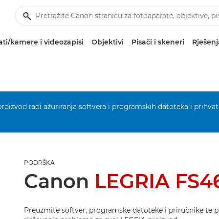
ti/kamere i videozapisi
Objektivi
Pisači i skeneri
Rješenj
 proizvod radi ažuriranja softvera i programskih datoteka i prihvat
PODRŠKA
Canon
LEGRIA FS4
Preuzmite softver, programske datoteke i priručnike te p