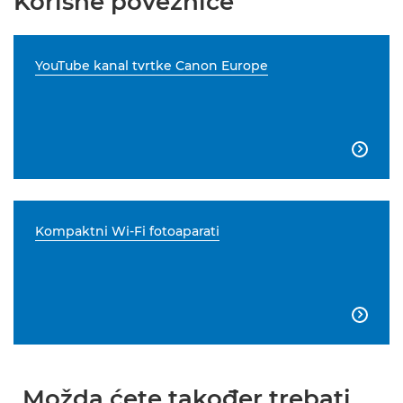
Korisne poveznice
YouTube kanal tvrtke Canon Europe

Kompaktni Wi-Fi fotoaparati

Možda ćete također trebati...