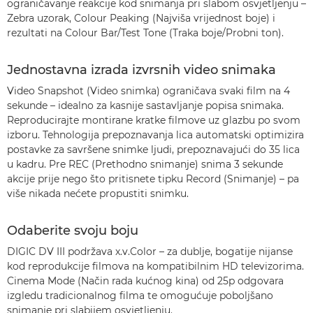
ograničavanje reakcije kod snimanja pri slabom osvjetljenju –
Zebra uzorak, Colour Peaking (Najviša vrijednost boje) i
rezultati na Colour Bar/Test Tone (Traka boje/Probni ton).
Jednostavna izrada izvrsnih video snimaka
Video Snapshot (Video snimka) ograničava svaki film na 4
sekunde – idealno za kasnije sastavljanje popisa snimaka.
Reproducirajte montirane kratke filmove uz glazbu po svom
izboru. Tehnologija prepoznavanja lica automatski optimizira
postavke za savršene snimke ljudi, prepoznavajući do 35 lica
u kadru. Pre REC (Prethodno snimanje) snima 3 sekunde
akcije prije nego što pritisnete tipku Record (Snimanje) – pa
više nikada nećete propustiti snimku.
Odaberite svoju boju
DIGIC DV III podržava x.v.Color – za dublje, bogatije nijanse
kod reprodukcije filmova na kompatibilnim HD televizorima.
Cinema Mode (Način rada kućnog kina) od 25p odgovara
izgledu tradicionalnog filma te omogućuje poboljšano
snimanje pri slabijem osvjetljenju.