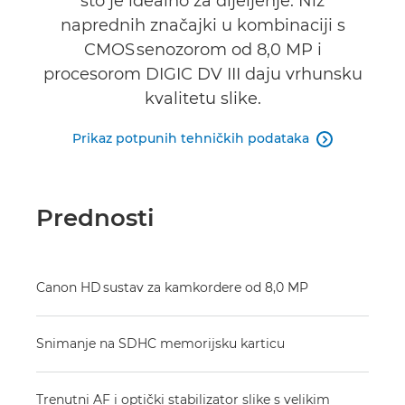
što je idealno za dijeljenje. Niz
naprednih značajki u kombinaciji s
CMOS senozorom od 8,0 MP i
procesorom DIGIC DV III daju vrhunsku
kvalitetu slike.
Prikaz potpunih tehničkih podataka

Prednosti
Canon HD sustav za kamkordere od 8,0 MP
Snimanje na SDHC memorijsku karticu
Trenutni AF i optički stabilizator slike s velikim