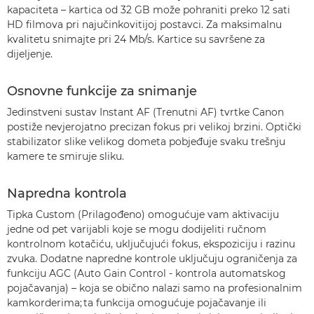
kapaciteta – kartica od 32 GB može pohraniti preko 12 sati
HD filmova pri najučinkovitijoj postavci. Za maksimalnu
kvalitetu snimajte pri 24 Mb/s. Kartice su savršene za
dijeljenje.
Osnovne funkcije za snimanje
Jedinstveni sustav Instant AF (Trenutni AF) tvrtke Canon
postiže nevjerojatno precizan fokus pri velikoj brzini. Optički
stabilizator slike velikog dometa pobjeđuje svaku trešnju
kamere te smiruje sliku.
Napredna kontrola
Tipka Custom (Prilagođeno) omogućuje vam aktivaciju
jedne od pet varijabli koje se mogu dodijeliti ručnom
kontrolnom kotačiću, uključujući fokus, ekspoziciju i razinu
zvuka. Dodatne napredne kontrole uključuju ograničenja za
funkciju AGC (Auto Gain Control - kontrola automatskog
pojačavanja) – koja se obično nalazi samo na profesionalnim
kamkorderima; ta funkcija omogućuje pojačavanje ili